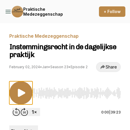
Praktische
+ Follow
Medezeggenschap
Praktische Medezeggenschap
Instemmingsrecht in de dagelijkse
praktijk
Share
February 02, 2024
•
Jan
•
Season 23
•
Episode 2
Use Left/Right to seek, Home/End to jump to st
0:00
|
39:23