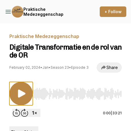
Praktische
+ Follow
Medezeggenschap
Praktische Medezeggenschap
Digitale Transformatie en de rol van
de OR
Share
February 02, 2024
•
Jan
•
Season 23
•
Episode 3
Use Left/Right to seek, Home/End to jump to st
0:00
|
33:21