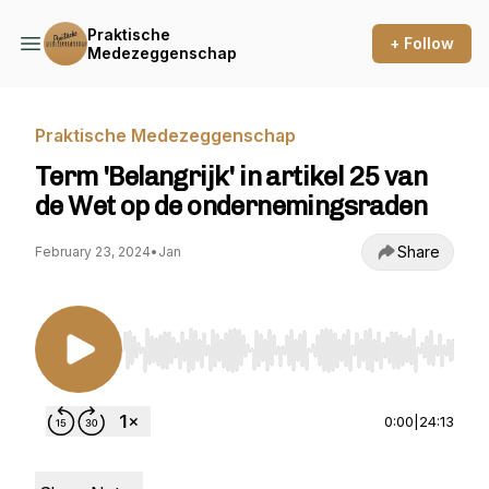
Praktische
+ Follow
Medezeggenschap
Praktische Medezeggenschap
Term 'Belangrijk' in artikel 25 van
de Wet op de ondernemingsraden
Share
February 23, 2024
•
Jan
Use Left/Right to seek, Home/End to jump to st
0:00
|
24:13